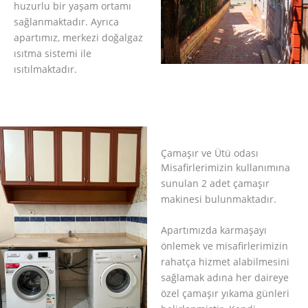
huzurlu bir yaşam ortamı
sağlanmaktadır. Ayrıca
apartımız, merkezi doğalgaz
ısıtma sistemi ile
ısıtılmaktadır.
Çamaşır ve Ütü odası
Misafirlerimizin kullanımına
sunulan 2 adet çamaşır
makinesi bulunmaktadır.
Apartımızda karmaşayı
önlemek ve misafirlerimizin
rahatça hizmet alabilmesini
sağlamak adına her daireye
özel çamaşır yıkama günleri